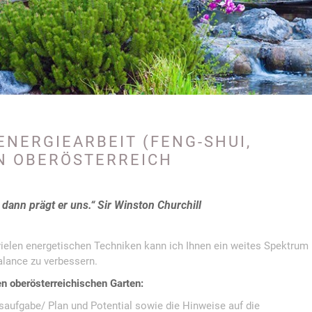
ENERGIEARBEIT (FENG-SHUI,
IN OBERÖSTERREICH
dann prägt er uns.“ Sir Winston Churchill
vielen energetischen Techniken kann ich Ihnen ein weites Spektrum
alance zu verbessern.
en oberösterreichischen Garten:
saufgabe/ Plan und Potential sowie die Hinweise auf die