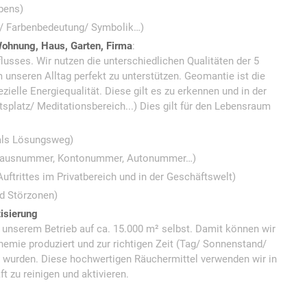
bens)
/ Farbenbedeutung/ Symbolik…)
Wohnung, Haus, Garten, Firma
:
flusses. Wir nutzen die unterschiedlichen Qualitäten der 5
 unseren Alltag perfekt zu unterstützen. Geomantie ist die
zielle Energiequalität. Diese gilt es zu erkennen und in der
itsplatz/ Meditationsbereich...) Dies gilt für den Lebensraum
 als Lösungsweg)
 Hausnummer, Kontonummer, Autonummer…)
uftrittes im Privatbereich und in der Geschäftswelt)
d Störzonen)
isierung
 unserem Betrieb auf ca. 15.000 m² selbst. Damit können wir
hemie produziert und zur richtigen Zeit (Tag/ Sonnenstand/
wurden. Diese hochwertigen Räuchermittel verwenden wir in
 zu reinigen und aktivieren.