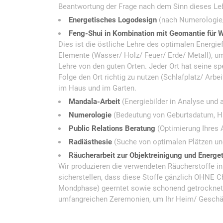
Beantwortung der Frage nach dem Sinn dieses Le
Energetisches Logodesign
(nach Numerologie
Feng-Shui in Kombination mit Geomantie für 
Dies ist die östliche Lehre des optimalen Energie
Elemente (Wasser/ Holz/ Feuer/ Erde/ Metall), um
Lehre von den guten Orten. Jeder Ort hat seine spe
Folge den Ort richtig zu nutzen (Schlafplatz/ Arbe
im Haus und im Garten.
Mandala-Arbeit
(Energiebilder in Analyse und
Numerologie
(Bedeutung von Geburtsdatum,
Public Relations Beratung
(Optimierung Ihres A
Radiästhesie
(Suche von optimalen Plätzen un
Räucherarbeit zur Objektreinigung und Energet
Wir produzieren die verwendeten Räucherstoffe in
sicherstellen, dass diese Stoffe gänzlich OHNE C
Mondphase) geerntet sowie schonend getrocknet 
umfangreichen Zeremonien, um Ihr Heim/ Geschäft